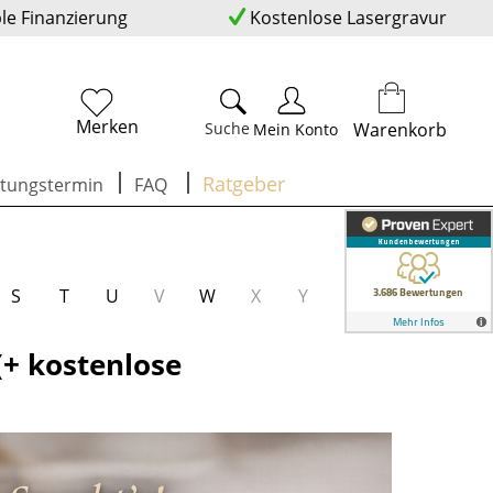
ble Finanzierung
Kostenlose Lasergravur
Merken
Suche
Warenkorb
Mein Konto
Ratgeber
tungstermin
FAQ
S
T
U
V
W
X
Y
Z
(+ kostenlose