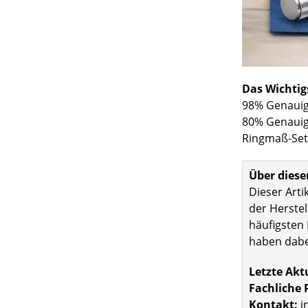
Das Wichtig
98% Genauigk
80% Genauigk
Ringmaß-Set
Über diese
Dieser Arti
der Herstel
häufigsten
haben dabe
Letzte Akt
Fachliche 
Kontakt:
i