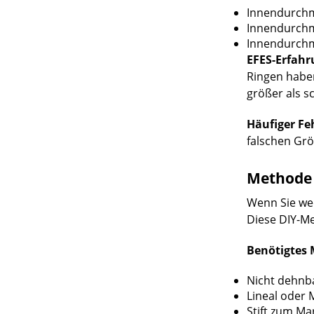
Innendurchm
Innendurchm
Innendurchm
EFES-Erfahr
Ringen haben
größer als s
Häufiger Feh
falschen Grö
Methode 
Wenn Sie we
Diese DIY-Me
Benötigtes 
Nicht dehnba
Lineal oder
Stift zum Ma