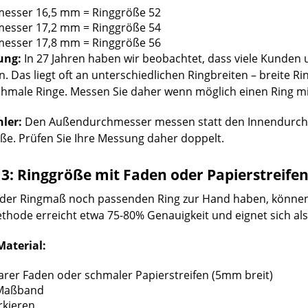
esser 16,5 mm = Ringgröße 52
esser 17,2 mm = Ringgröße 54
esser 17,8 mm = Ringgröße 56
ung:
In 27 Jahren haben wir beobachtet, dass viele Kunden 
. Das liegt oft an unterschiedlichen Ringbreiten – breite 
chmale Ringe. Messen Sie daher wenn möglich einen Ring mit 
ler:
Den Außendurchmesser messen statt den Innendurchm
ße. Prüfen Sie Ihre Messung daher doppelt.
3: Ringgröße mit Faden oder Papierstreife
der Ringmaß noch passenden Ring zur Hand haben, können S
thode erreicht etwa 75-80% Genauigkeit und eignet sich als
Material:
rer Faden oder schmaler Papierstreifen (5mm breit)
 Maßband
rkieren