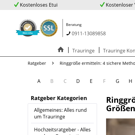
Kostenloses Etui
Kostenloser
Beratung
0911-13089858
Trauringe
Trauringe Kon
Ratgeber
Ringgröße ermitteln: 4 sichere Metho
A
B
C
D
E
F
G
H
Ratgeber Kategorien
Ringgrö
Größen
Allgemeines: Alles rund
um Trauringe
Hochzeitsratgeber - Alles