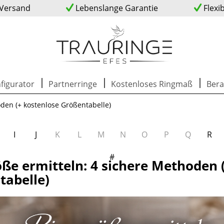
 Versand
Lebenslange Garantie
Flexi
figurator
Partnerringe
Kostenloses Ringmaß
Bera
den (+ kostenlose Größentabelle)
I
J
K
L
M
N
O
P
Q
R
#
ße ermitteln: 4 sichere Methoden 
tabelle)