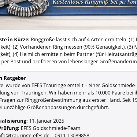
ste in Kürze:
Ringgröße lässt sich auf 4 Arten ermitteln: (1)
eit), (2) Vorhandenen Ring messen (90% Genauigkeit), (3) M
eit), (4) Heimlich ermitteln beim Partner (für Heiratsanträg
per Post und profitieren von lebenslanger Größenänderungs
n Ratgeber
kel wurde von EFES Trauringe erstellt – einer Goldschmiede
lung von Trauringen. Wir haben mehr als 10.000 Paare bei i
 Fragen zur Ringgrößenbestimmung aus erster Hand. Seit 19
i unzählige Größenanpassungen durchgeführt.
ualisierung:
11. Januar 2025
Prüfung:
EFES Goldschmiede-Team
nfo@trauringe-efes.de |
0911-13089858