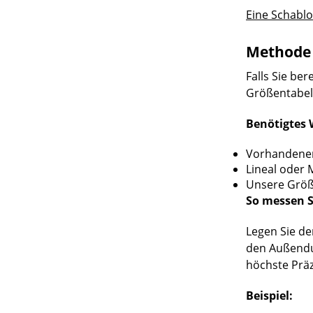
Eine Schablo
Methode 
Falls Sie b
Größentabell
Benötigtes 
Vorhandener,
Lineal oder 
Unsere Größe
So messen Si
Legen Sie de
den Außendu
höchste Präz
Beispiel: