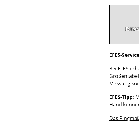
EFES-Servic
Bei EFES erh
Größentabell
Messung kön
EFES-Tipp:
Me
Hand können 
Das Ringmaß-