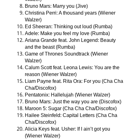
Bruno Mars: Marry you (Jive)
Christina Perri: A thousand years (Wiener
Walzer)
Ed Sheeran: Thinking out loud (Rumba)
Adele: Make you feel my love (Rumba)
Ariana Grande feat. John Legend: Beauty
and the beast (Rumba)
Game of Thrones Soundtrack (Wiener
Walzer)
Calum Scott feat. Leona Lewis: You are the
reason (Wiener Walzer)
Liam Payne feat. Rita Ora: For you (Cha Cha
Cha/Discofox)
Pentatonix: Hallelujah (Wiener Walzer)
Bruno Mars: Just the way you are (Discofox)
Maroon 5: Sugar (Cha Cha Cha/Discofox)
Hailee Steinfeld: Capital Letters (Cha Cha
Cha/Discofox)
Alicia Keys feat. Usher: If I ain’t got you
(Wiener Walzer)