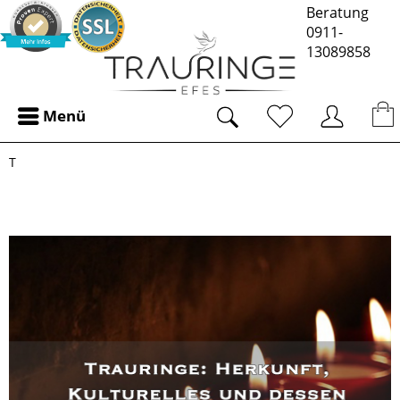
Beratung
0911-
13089858
Menü
T