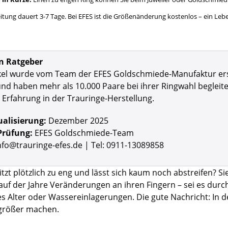
eitung dauert 3-7 Tage. Bei EFES ist die Größenänderung kostenlos – ein Le
n Ratgeber
kel wurde vom Team der EFES Goldschmiede-Manufaktur erstel
d haben mehr als 10.000 Paare bei ihrer Ringwahl begleite
 Erfahrung in der Trauringe-Herstellung.
ualisierung:
Dezember 2025
Prüfung:
EFES Goldschmiede-Team
nfo@trauringe-efes.de | Tel:
0911-13089858
itzt plötzlich zu eng und lässt sich kaum noch abstreifen? Si
auf der Jahre Veränderungen an ihren Fingern – sei es du
Alter oder Wassereinlagerungen. Die gute Nachricht: In den
größer machen.