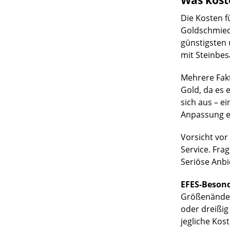
Was kost
Die Kosten f
Goldschmied
günstigsten 
mit Steinbes
Mehrere Fakto
Gold, da es 
sich aus – e
Anpassung ei
Vorsicht vor
Service. Fra
Seriöse Anbi
EFES-Besond
Größenänderu
oder dreißig
jegliche Kos