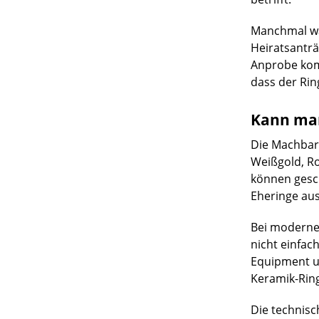
Manchmal war
Heiratsanträ
Anprobe kom
dass der Ring
Kann man
Die Machbark
Weißgold, Ro
können gesch
Eheringe au
Bei modernen
nicht einfac
Equipment un
Keramik-Ring
Die technisc