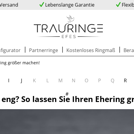
 Versand
Lebenslange Garantie
Flexi
figurator
Partnerringe
Kostenloses Ringmaß
Bera
ering größer machen!
I
J
K
L
M
N
O
P
Q
R
#
 eng? So lassen Sie Ihren Ehering 