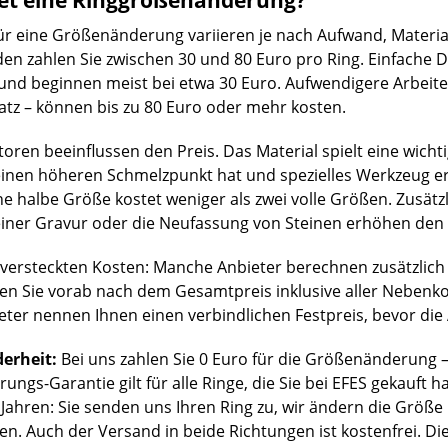
et eine Ringgrößenänderung?
ür eine Größenänderung variieren je nach Aufwand, Materia
en zahlen Sie zwischen 30 und 80 Euro pro Ring. Einfache
und beginnen meist bei etwa 30 Euro. Aufwendigere Arbeiten
atz – können bis zu 80 Euro oder mehr kosten.
ren beeinflussen den Preis. Das Material spielt eine wichtige
einen höheren Schmelzpunkt hat und spezielles Werkzeug e
ine halbe Größe kostet weniger als zwei volle Größen. Zusätz
ner Gravur oder die Neufassung von Steinen erhöhen den P
 versteckten Kosten: Manche Anbieter berechnen zusätzlich
gen Sie vorab nach dem Gesamtpreis inklusive aller Neben
eter nennen Ihnen einen verbindlichen Festpreis, bevor die 
erheit:
Bei uns zahlen Sie 0 Euro für die Größenänderung –
ngs-Garantie gilt für alle Ringe, die Sie bei EFES gekauft h
 Jahren: Sie senden uns Ihren Ring zu, wir ändern die Größe
ten. Auch der Versand in beide Richtungen ist kostenfrei. Die