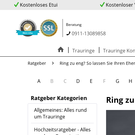
Kostenloses Etui
Kostenloser
Beratung
0911-13089858
Trauringe
Trauringe Kon
Ratgeber
Ring zu eng? So lassen Sie Ihren Eh
A
B
C
D
E
F
G
H
Ratgeber Kategorien
Ring zu
Allgemeines: Alles rund
um Trauringe
Hochzeitsratgeber - Alles