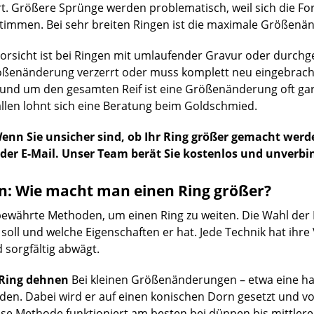
t. Größere Sprünge werden problematisch, weil sich die F
timmen. Bei sehr breiten Ringen ist die maximale Größenän
orsicht ist bei Ringen mit umlaufender Gravur oder durch
rößenänderung verzerrt oder muss komplett neu eingebrach
nd um den gesamten Reif ist eine Größenänderung oft gar 
ällen lohnt sich eine Beratung beim Goldschmied.
enn Sie unsicher sind, ob Ihr Ring größer gemacht werd
er E-Mail. Unser Team berät Sie kostenlos und unverbin
: Wie macht man einen Ring größer?
 bewährte Methoden, um einen Ring zu weiten. Die Wahl der
soll und welche Eigenschaften er hat. Jede Technik hat ihre 
sorgfältig abwägt.
 Ring dehnen
Bei kleinen Größenänderungen – etwa eine hal
en. Dabei wird er auf einen konischen Dorn gesetzt und v
ese Methode funktioniert am besten bei dünnen bis mittlere