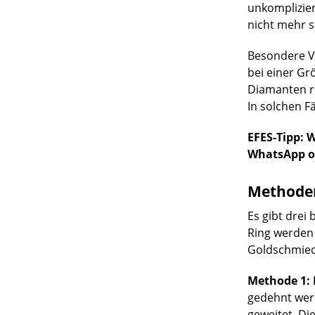
unkomplizier
nicht mehr s
Besondere V
bei einer G
Diamanten ru
In solchen F
EFES-Tipp:
W
WhatsApp od
Methoden
Es gibt drei
Ring werden 
Goldschmied 
Methode 1:
gedehnt werd
geweitet. Di