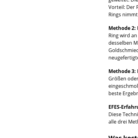
Vorteil: Der
Rings nimmt 
Methode 2: 
Ring wird an
desselben Ma
Goldschmied 
neugefertigt
Methode 3: 
Größen oder 
eingeschmolz
beste Ergebn
EFES-Erfahr
Diese Techni
alle drei Me