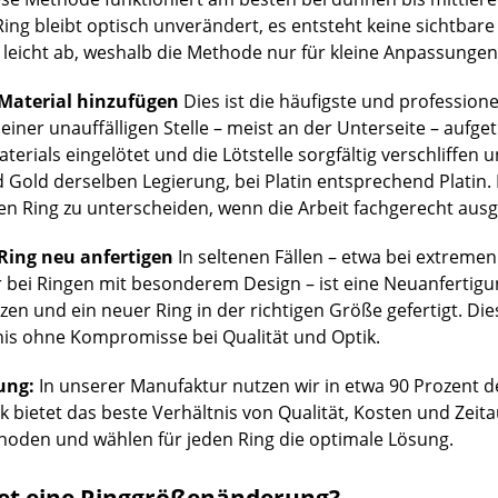
 Ring bleibt optisch unverändert, es entsteht keine sichtbare
leicht ab, weshalb die Methode nur für kleine Anpassungen 
Material hinzufügen
Dies ist die häufigste und professio
 einer unauffälligen Stelle – meist an der Unterseite – aufg
terials eingelötet und die Lötstelle sorgfältig verschliffen
Gold derselben Legierung, bei Platin entsprechend Platin. 
en Ring zu unterscheiden, wenn die Arbeit fachgerecht ausg
Ring neu anfertigen
In seltenen Fällen – etwa bei extrem
bei Ringen mit besonderem Design – ist eine Neuanfertigung
en und ein neuer Ring in der richtigen Größe gefertigt. Die
is ohne Kompromisse bei Qualität und Optik.
ung:
In unserer Manufaktur nutzen wir in etwa 90 Prozent de
k bietet das beste Verhältnis von Qualität, Kosten und Ze
thoden und wählen für jeden Ring die optimale Lösung.