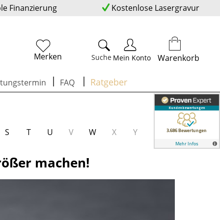
ble Finanzierung
Kostenlose Lasergravur
Merken
Suche
Warenkorb
Mein Konto
Ratgeber
tungstermin
FAQ
S
T
U
V
W
X
Y
Z
größer machen!