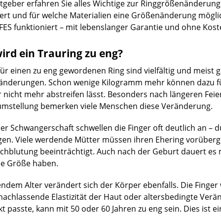
tgeber erfahren Sie alles Wichtige zur Ringgrößenänderung:
ert und für welche Materialien eine Größenänderung möglic
EFES funktioniert – mit lebenslanger Garantie und ohne Kost
rd ein Trauring zu eng?
ür einen zu eng gewordenen Ring sind vielfältig und meist ga
änderungen. Schon wenige Kilogramm mehr können dazu füh
r nicht mehr abstreifen lässt. Besonders nach längeren Fei
mstellung bemerken viele Menschen diese Veränderung.
r Schwangerschaft schwellen die Finger oft deutlich an –
en. Viele werdende Mütter müssen ihren Ehering vorüberg
chblutung beeinträchtigt. Auch nach der Geburt dauert es 
he Größe haben.
dem Alter verändert sich der Körper ebenfalls. Die Finger
nachlassende Elastizität der Haut oder altersbedingte Ve
kt passte, kann mit 50 oder 60 Jahren zu eng sein. Dies ist 