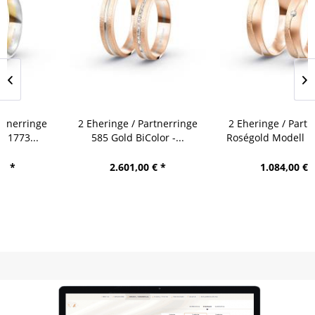
ge / Partnerringe
2 Eheringe / Partnerringe
2 Eheringe 
 Modell 1773...
585 Gold BiColor -...
Roségold Mo
505,00 € *
2.601,00 € *
1.084