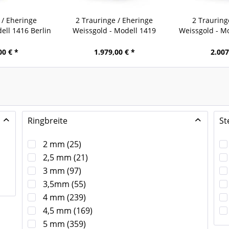
 / Eheringe
2 Trauringe / Eheringe
2 Trauring
ell 1416 Berlin
Weissgold - Modell 1419
Weissgold - M
Magdeburg
00 € *
1.979,00 € *
2.007
Ringbreite
St
2 mm
(
25
)
2,5 mm
(
21
)
3 mm
(
97
)
3,5mm
(
55
)
4 mm
(
239
)
4,5 mm
(
169
)
5 mm
(
359
)