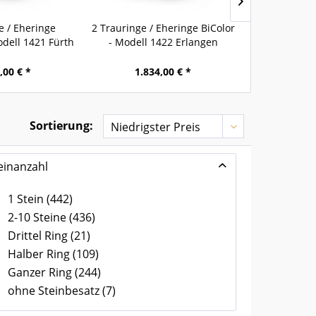
e / Eheringe
2 Trauringe / Eheringe BiColor
2 Traurin
odell 1421 Fürth
- Modell 1422 Erlangen
Weissgold
C
,00 € *
1.834,00 € *
2.25
Sortierung:
einanzahl
1 Stein
(
442
)
2-10 Steine
(
436
)
Drittel Ring
(
21
)
Halber Ring
(
109
)
Ganzer Ring
(
244
)
ohne Steinbesatz
(
7
)