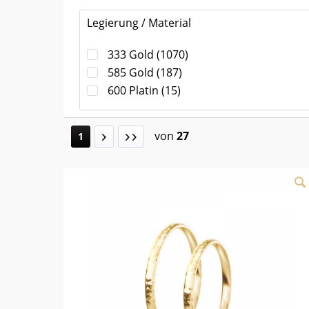
Legierung / Material
333 Gold
(
1070
)
585 Gold
(
187
)
600 Platin
(
15
)
von
27
1