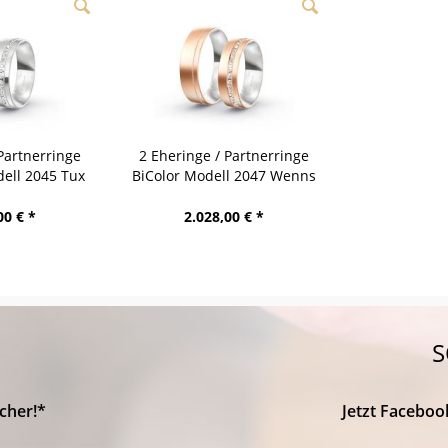
Partnerringe
2 Eheringe / Partnerringe
ell 2045 Tux
BiColor Modell 2047 Wenns
00 € *
2.028,00 € *
S
cher!*
Jetzt Faceboo