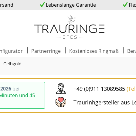
ersand
Lebenslange Garantie
Fle
nfigurator
Partnerringe
Kostenloses Ringmaß
Ber
Gelbgold
+49 (0)911 13089585
(Te
.2026
bei
 Minuten und 44
Traurinhgersteller aus L