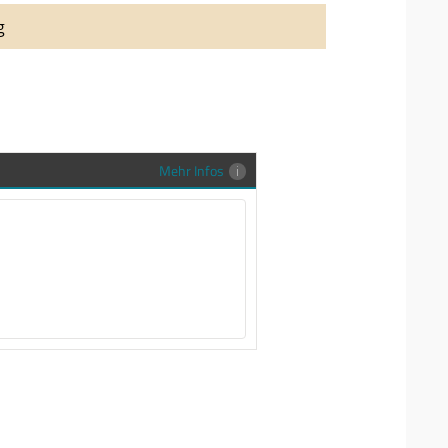
auung auch richtig in Szene zu setzen,
g
stenlose Trauringe-EFES Tragetasche inkl.
gen Trauringe in einer neutralen
hrer Sendung zu schützen und
en.
Mehr Infos