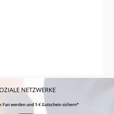
OZIALE NETZWERKE
k Fan werden und 5 € Gutschein sichern*