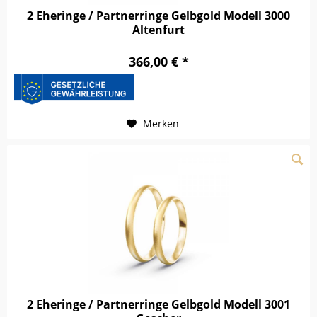
2 Eheringe / Partnerringe Gelbgold Modell 3000
Altenfurt
366,00 € *
Merken
2 Eheringe / Partnerringe Gelbgold Modell 3001