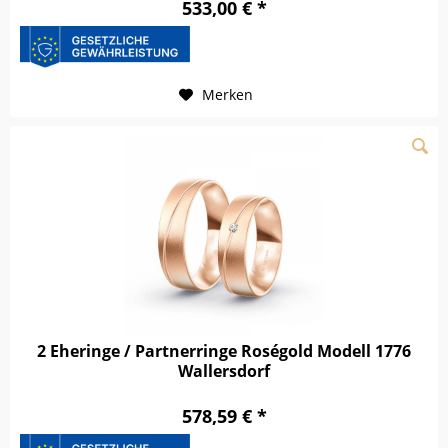
533,00 € *
Merken
2 Eheringe / Partnerringe Roségold Modell 1776
Wallersdorf
578,59 € *