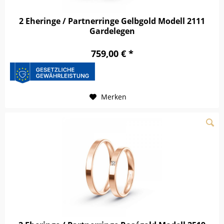
2 Eheringe / Partnerringe Gelbgold Modell 2111
Gardelegen
759,00 € *
Merken