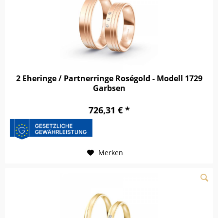
2 Eheringe / Partnerringe Roségold - Modell 1729
Garbsen
726,31 € *
Merken