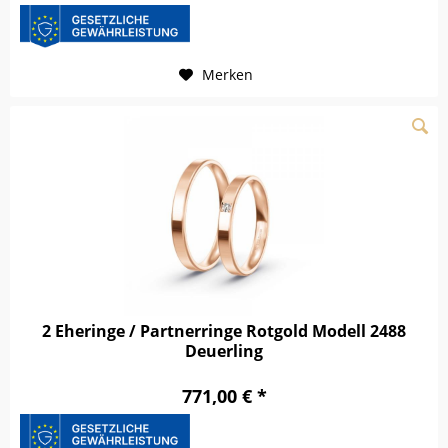
Merken
2 Eheringe / Partnerringe Rotgold Modell 2488
Deuerling
771,00 € *