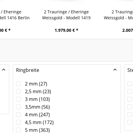
 / Eheringe
2 Trauringe / Eheringe
2 Trauring
ell 1416 Berlin
Weissgold - Modell 1419
Weissgold - M
Magdeburg
00 € *
1.979,00 € *
2.007
Ringbreite
St
2 mm
(
27
)
2,5 mm
(
23
)
3 mm
(
103
)
3,5mm
(
56
)
4 mm
(
247
)
4,5 mm
(
172
)
5 mm
(
363
)