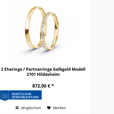
2 Eheringe / Partnerringe Gelbgold Modell
2101 Hildesheim
872,00 € *
Vergleichen
Merken