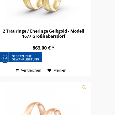
2 Trauringe / Eheringe Gelbgold - Modell
1677 Großhabersdorf
863,00 € *
Vergleichen
Merken