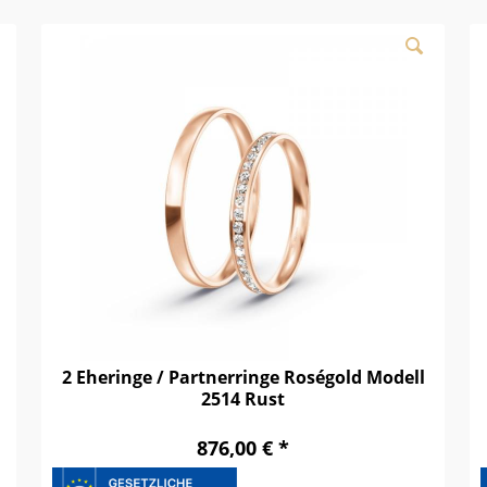
2 Eheringe / Partnerringe Roségold Modell
2514 Rust
876,00 € *