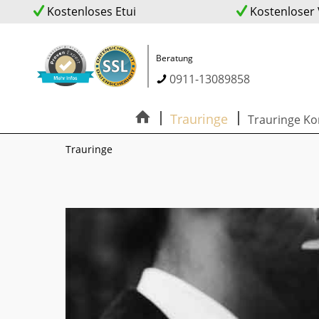
Kostenloses Etui
Kostenloser
Beratung
0911-13089858
Trauringe
Trauringe Ko
Trauringe