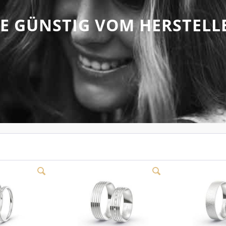
E GÜNSTIG VOM HERSTELL