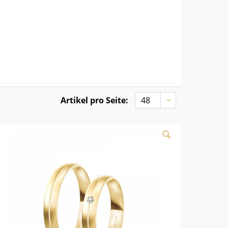
Artikel pro Seite: