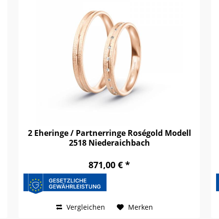
l
2 Eheringe / Partnerringe Roségold Modell
2518 Niederaichbach
871,00 € *
Vergleichen
Merken