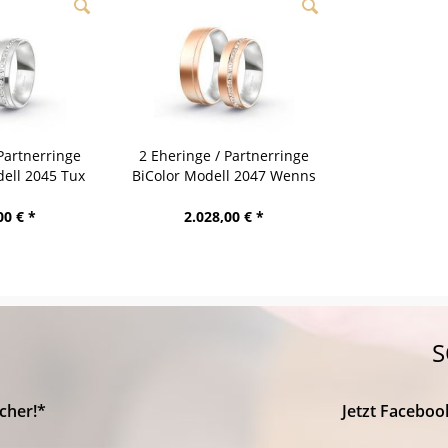
Partnerringe
2 Eheringe / Partnerringe
ell 2045 Tux
BiColor Modell 2047 Wenns
00 € *
2.028,00 € *
S
cher!*
Jetzt Faceboo