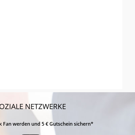
OZIALE NETZWERKE
k Fan werden und 5 € Gutschein sichern*