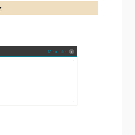
auung auch richtig in Szene zu setzen,
g
stenlose Trauringe-EFES Tragetasche inkl.
gen Trauringe in einer neutralen
hrer Sendung zu schützen und
en.
Mehr Infos