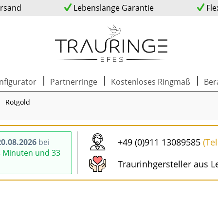
ersand
Lebenslange Garantie
Fle
nfigurator
Partnerringe
Kostenloses Ringmaß
Ber
Rotgold
+49 (0)911 13089585
(Te
0.08.2026
bei
4 Minuten und 32
Traurinhgersteller aus L