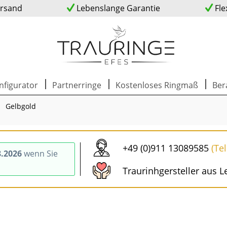
ersand
Lebenslange Garantie
Fle
nfigurator
Partnerringe
Kostenloses Ringmaß
Ber
Gelbgold
+49 (0)911 13089585
(Te
8.2026
wenn Sie
Traurinhgersteller aus L