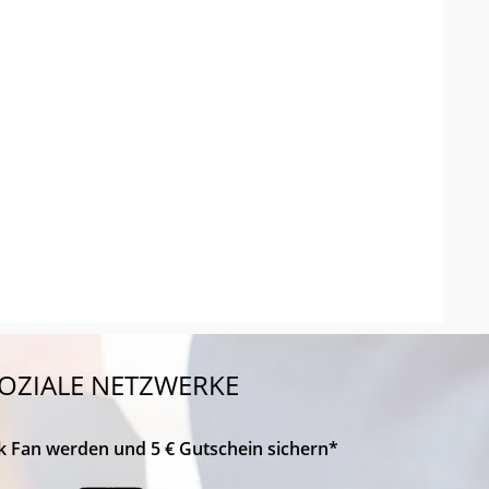
OZIALE NETZWERKE
k Fan werden und 5 € Gutschein sichern*