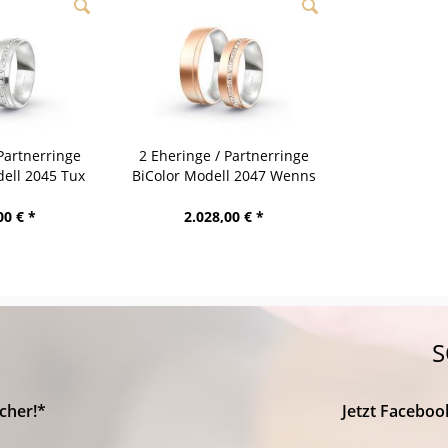
Partnerringe
2 Eheringe / Partnerringe
ell 2045 Tux
BiColor Modell 2047 Wenns
00 € *
2.028,00 € *
S
cher!*
Jetzt Faceboo