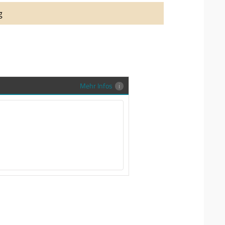
auung auch richtig in Szene zu setzen,
g
stenlose Trauringe-EFES Tragetasche inkl.
gen Trauringe in einer neutralen
hrer Sendung zu schützen und
en.
Mehr Infos