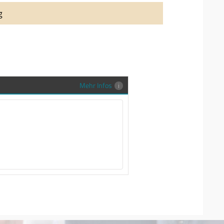
auung auch richtig in Szene zu setzen,
g
stenlose Trauringe-EFES Tragetasche inkl.
gen Trauringe in einer neutralen
hrer Sendung zu schützen und
en.
Mehr Infos