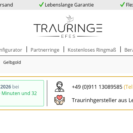
ersand
Lebenslange Garantie
Fle
nfigurator
Partnerringe
Kostenloses Ringmaß
Ber
Gelbgold
+49 (0)911 13089585
(Te
.2026
bei
0 Minuten und 31
Traurinhgersteller aus L