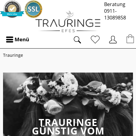
Beratung
0911-
13089858
Menü
Trauringe
TRAURINGE
GÜNSTIG VOM