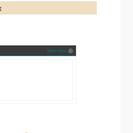
auung auch richtig in Szene zu setzen,
g
stenlose Trauringe-EFES Tragetasche inkl.
gen Trauringe in einer neutralen
hrer Sendung zu schützen und
en.
Mehr Infos