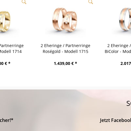
Partnerringe
2 Eheringe / Partnerringe
2 Eheringe 
Modell 1714
Roségold - Modell 1715
BiColor - Mo
bach
Heidenheim
00 € *
1.439,00 € *
2.017
S
cher!*
Jetzt Faceboo