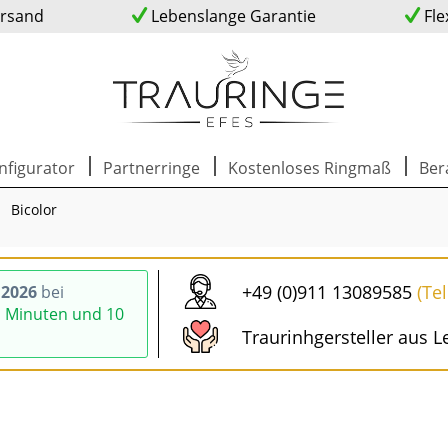
ersand
Lebenslange Garantie
Fle
nfigurator
Partnerringe
Kostenloses Ringmaß
Ber
Bicolor
+49 (0)911 13089585
(Te
.2026
bei
1 Minuten und 9
Traurinhgersteller aus L