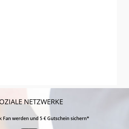
OZIALE NETZWERKE
k Fan werden und 5 € Gutschein sichern*