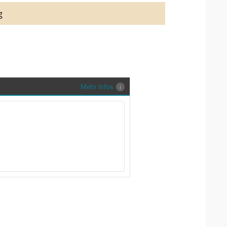
auung auch richtig in Szene zu setzen,
g
stenlose Trauringe-EFES Tragetasche inkl.
gen Trauringe in einer neutralen
hrer Sendung zu schützen und
en.
Mehr Infos