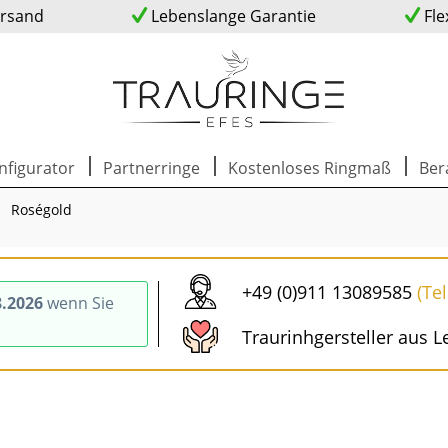
ersand
Lebenslange Garantie
Fle
nfigurator
Partnerringe
Kostenloses Ringmaß
Ber
Roségold
+49 (0)911 13089585
(Te
8.2026
wenn Sie
Traurinhgersteller aus L