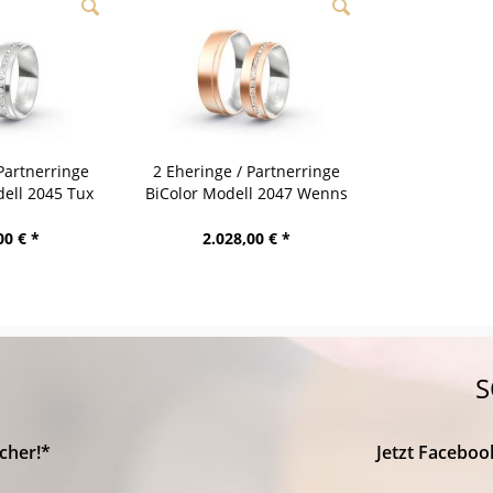
Partnerringe
2 Eheringe / Partnerringe
ell 2045 Tux
BiColor Modell 2047 Wenns
00 € *
2.028,00 € *
S
cher!*
Jetzt Faceboo