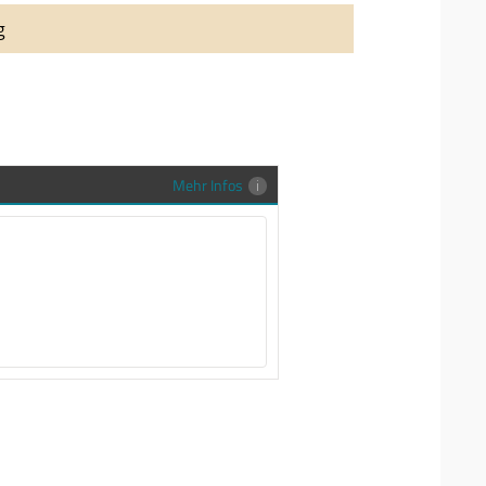
auung auch richtig in Szene zu setzen,
g
stenlose Trauringe-EFES Tragetasche inkl.
gen Trauringe in einer neutralen
hrer Sendung zu schützen und
en.
Mehr Infos