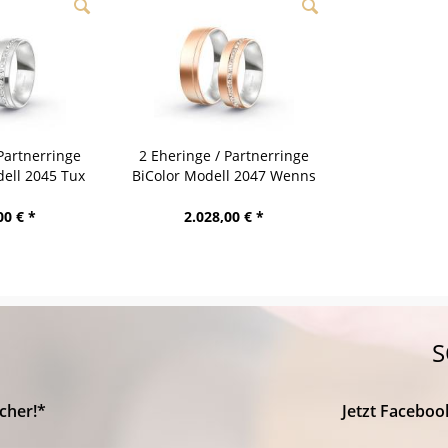
Partnerringe
2 Eheringe / Partnerringe
ell 2045 Tux
BiColor Modell 2047 Wenns
00 € *
2.028,00 € *
S
cher!*
Jetzt Faceboo