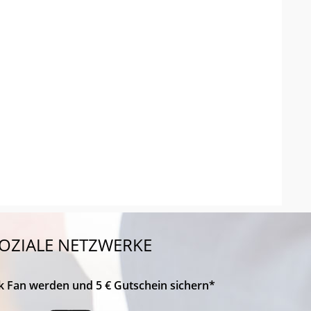
OZIALE NETZWERKE
k Fan werden und 5 € Gutschein sichern*