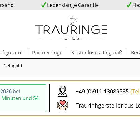
ersand
Lebenslange Garantie
Fle
nfigurator
Partnerringe
Kostenloses Ringmaß
Ber
Gelbgold
+49 (0)911 13089585
(Te
.2026
bei
1 Minuten und 53
Traurinhgersteller aus L