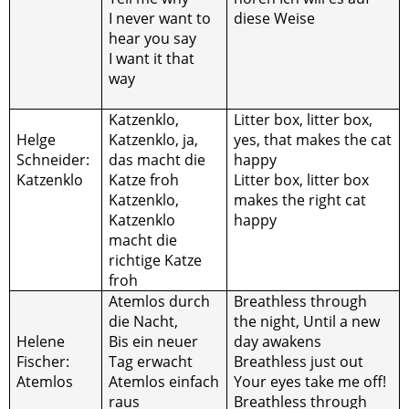
I never want to
diese Weise
hear you say
I want it that
way
Katzenklo,
Litter box, litter box,
Helge
Katzenklo, ja,
yes, that makes the cat
Schneider:
das macht die
happy
Katzenklo
Katze froh
Litter box, litter box
Katzenklo,
makes the right cat
Katzenklo
happy
macht die
richtige Katze
froh
Atemlos durch
Breathless through
die Nacht,
the night, Until a new
Helene
Bis ein neuer
day awakens
Fischer:
Tag erwacht
Breathless just out
Atemlos
Atemlos einfach
Your eyes take me off!
raus
Breathless through