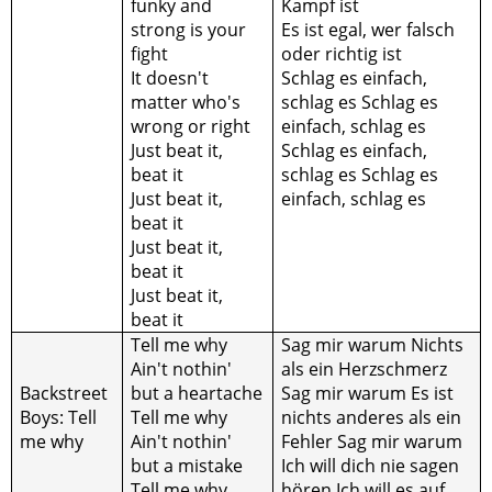
funky and
Kampf ist
strong is your
Es ist egal, wer falsch
fight
oder richtig ist
It doesn't
Schlag es einfach,
matter who's
schlag es Schlag es
wrong or right
einfach, schlag es
Just beat it,
Schlag es einfach,
beat it
schlag es Schlag es
Just beat it,
einfach, schlag es
beat it
Just beat it,
beat it
Just beat it,
beat it
Tell me why
Sag mir warum Nichts
Ain't nothin'
als ein Herzschmerz
Backstreet
but a heartache
Sag mir warum Es ist
Boys: Tell
Tell me why
nichts anderes als ein
me why
Ain't nothin'
Fehler Sag mir warum
but a mistake
Ich will dich nie sagen
Tell me why
hören Ich will es auf