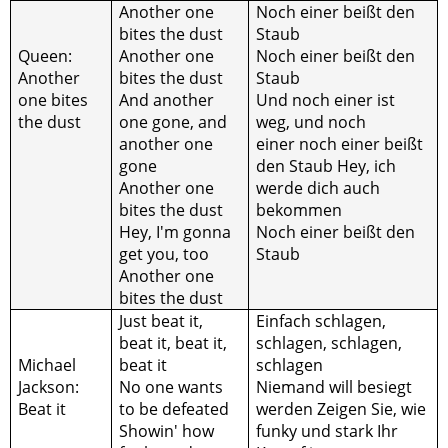
Another one
Noch einer beißt den
bites the dust
Staub
Queen:
Another one
Noch einer beißt den
Another
bites the dust
Staub
one bites
And another
Und noch einer ist
the dust
one gone, and
weg, und noch
another one
einer noch einer beißt
gone
den Staub Hey, ich
Another one
werde dich auch
bites the dust
bekommen
Hey, I'm gonna
Noch einer beißt den
get you, too
Staub
Another one
bites the dust
Just beat it,
Einfach schlagen,
beat it, beat it,
schlagen, schlagen,
Michael
beat it
schlagen
Jackson:
No one wants
Niemand will besiegt
Beat it
to be defeated
werden Zeigen Sie, wie
Showin' how
funky und stark Ihr