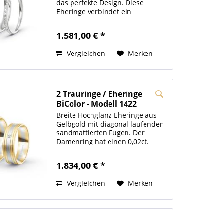
das perfekte Design. Diese
Eheringe verbindet ein
klassisches sowie ausgefallenes
Design. Der Herrenring
1.581,00 € *
übernimmt den klassischen Part.
Der Damenring hingegen besticht
Vergleichen
Merken
durch die...
2 Trauringe / Eheringe
BiColor - Modell 1422
Erlangen
Breite Hochglanz Eheringe aus
Gelbgold mit diagonal laufenden
sandmattierten Fugen. Der
Damenring hat einen 0,02ct.
Brillanten links neben den Fugen.
Die Innenseiten der
1.834,00 € *
Hochzeitsringe sind
bombiert/gewölbt , wodurch Sie
Vergleichen
Merken
einen hohen...