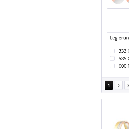
Legierun
333 
585 
600 
1