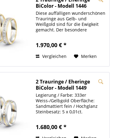
BiColor - Modell 1446
Dortmund
Diese auffälligen wunderschönen
Trauringe aus Gelb- und
Weißgold sind für die Ewigkeit
gemacht. Der besondere
Ausdruck wird den Eheringen
durch deren eismattierten und
1.970,00 € *
der längsmatten Oberfläche. Die
funkelnde Krönung des
Vergleichen
Merken
Damenrings sind...
2 Trauringe / Eheringe
BiColor - Modell 1449
Ingolstadt
Legierung / Farbe: 333er
Weiss-/Gelbgold Oberfläche:
Sandmattiert fein / Hochglanz
Steinbesatz: 5 x 0,01ct.
Zirkonia (optional: Brillant)
Ringbreite: 5 mm Ringstärke: 1,4
1.680,00 € *
mm Lieferzeit : 8 Werktage
Größen: 47 - 79