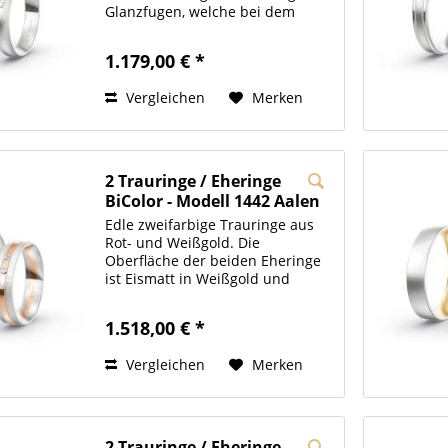
Glanzfugen, welche bei dem
Herrenring den glänzenden
mittleren Bereich von dem
1.179,00 € *
längsmatten restlichen Teil
sauber trennen. Der Damenring
Vergleichen
Merken
wird...
2 Trauringe / Eheringe
BiColor - Modell 1442 Aalen
Edle zweifarbige Trauringe aus
Rot- und Weißgold. Die
Oberfläche der beiden Eheringe
ist Eismatt in Weißgold und
Hochglanz in Rotgold. Der
Damenring hat zusätzlich noch
1.518,00 € *
drei 0,02ct. Zirkonia Steine
(optional: Brillanten ). Die...
Vergleichen
Merken
2 Trauringe / Eheringe