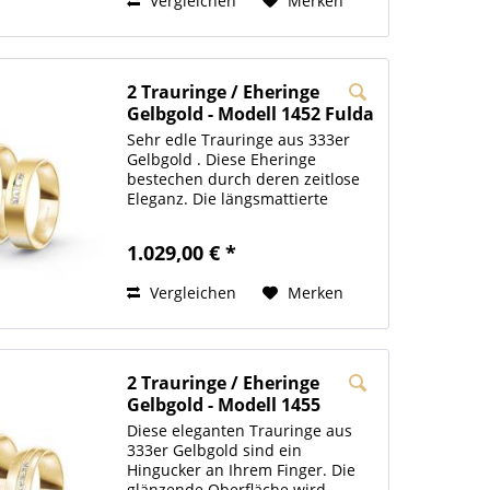
Vergleichen
Merken
2 Trauringe / Eheringe
Gelbgold - Modell 1452 Fulda
Sehr edle Trauringe aus 333er
Gelbgold . Diese Eheringe
bestechen durch deren zeitlose
Eleganz. Die längsmattierte
Oberfläche wird bei dem
Damenring durch 4 Steinchen im
1.029,00 € *
Brillantschliff gekrönt. Bei Bedarf
können Sie auch gerne...
Vergleichen
Merken
2 Trauringe / Eheringe
Gelbgold - Modell 1455
Wolfsburg
Diese eleganten Trauringe aus
333er Gelbgold sind ein
Hingucker an Ihrem Finger. Die
glänzende Oberfläche wird