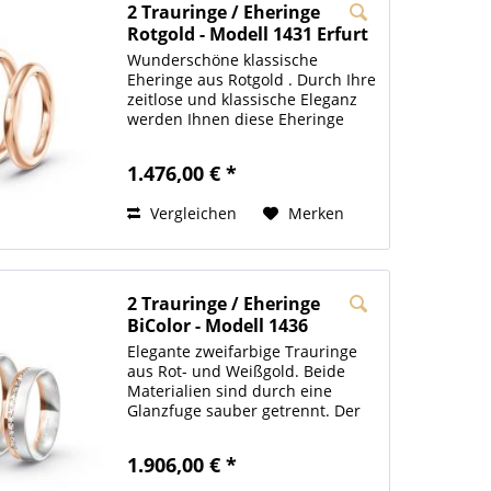
2 Trauringe / Eheringe
Rotgold - Modell 1431 Erfurt
Wunderschöne klassische
Eheringe aus Rotgold . Durch Ihre
zeitlose und klassische Eleganz
werden Ihnen diese Eheringe
auch noch in 50 Jahren große
Freude bereiten. Der Damenring
1.476,00 € *
ist mit 0,02ct. Zirkonia Steinen
besetzt. Die Innenseiten...
Vergleichen
Merken
2 Trauringe / Eheringe
BiColor - Modell 1436
Düsseldorf
Elegante zweifarbige Trauringe
aus Rot- und Weißgold. Beide
Materialien sind durch eine
Glanzfuge sauber getrennt. Der
Damenring hat eine Kanalfuge,
welche mit 15 Zirkonia Steinchen
1.906,00 € *
besetzt ist. Die weißgoldene
Oberfläche der Eheringe...