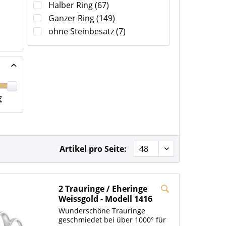
Halber Ring
(
67
)
Ganzer Ring
(
149
)
ohne Steinbesatz
(
7
)
€
Artikel pro Seite:
2 Trauringe / Eheringe
Weissgold - Modell 1416
Berlin
Wunderschöne Trauringe
geschmiedet bei über 1000° für