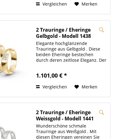
Vergleichen
Merken
2 Trauringe / Eheringe
Gelbgold - Modell 1438
Leipzig
Elegante hochglänzende
Trauringe aus Gelbgold . Diese
beiden Eheringe bestechen
durch deren zeitlose Eleganz. Der
Damenring wird durch die seche
großen Steinchen Zirkonia
1.101,00 € *
(optional: Brillant ) gekrönt. Die
Innenseiten unserer Trauringe...
Vergleichen
Merken
2 Trauringe / Eheringe
Weissgold - Modell 1441
Ansbach
Wunderschöne schmale
Trauringe aus Weißgold . Mit
diesen Eheringen vereinen Sie