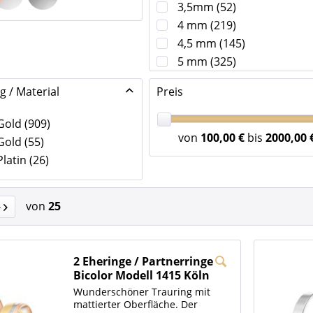
3,5mm
(
52
)
4 mm
(
219
)
4,5 mm
(
145
)
5 mm
(
325
)
5,5 mm
(
99
)
g / Material
Preis
6 mm
(
124
)
6,5 mm
(
11
)
Gold
(
909
)
7 mm
(
7
)
von
100,00 €
bis
2000,00 
Gold
(
55
)
Platin
(
26
)
von
25
2 Eheringe / Partnerringe
Bicolor Modell 1415 Köln
Wunderschöner Trauring mit
mattierter Oberfläche. Der