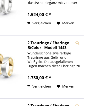
klassische Eleganz mit zeitloser
Brillanz. Der Damenring wird
zusätzlich durch drei 0,01ct.
1.524,00 € *
Zirkonia (optional: Brillant )
gekrönt. Die Innenseiten
Vergleichen
Merken
unserer...
2 Trauringe / Eheringe
BiColor - Modell 1443
Hannover
Wunderschöne zweifarbige
Trauringe aus Gelb- und
Weißgold. Die ausgefallenen
Fugen machen diese Eheringe zu
echten Hinguckern. Gekrönt
werden die Hochzeitsringe durch
1.730,00 € *
die sehr edle quermatte
Oberfläche. Die Innenseiten
Vergleichen
Merken
unserer Trauringe...
2 Trauringe / Eheringe