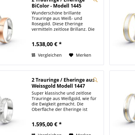
BiColor - Modell 1445
Bremen
Wunderschöne brillante
Trauringe aus Weiß- und
Rosegold. Diese Eheringe
vermitteln zeitlose Brillanz. Die
funkelnden Steinchen mit
Brillantschliff lassen jedes
1.538,00 € *
Damenherz höher schlagen. Die
Innenseiten unserer Trauringe
Vergleichen
Merken
sind bombiert ,...
2 Trauringe / Eheringe aus
Weissgold Modell 1447
Karlsruhe
Super klassische und zeitlose
Trauringe aus Weißgold, wie für
die Ewigkeit gemacht. Die
Oberfläche der Eheringe ist
glänzend poliert und wird
veredelt durch die drei
1.595,00 € *
sandmatten Fugen. Die funkelnde
Krönung des Damenrings sind 3