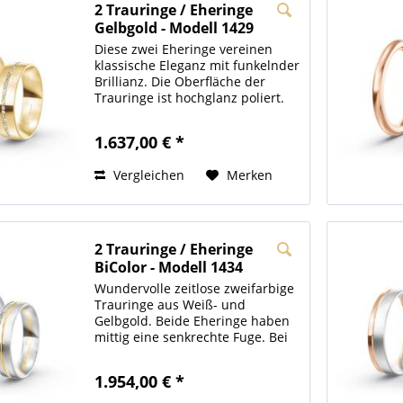
2 Trauringe / Eheringe
Gelbgold - Modell 1429
Koblenz
Diese zwei Eheringe vereinen
klassische Eleganz mit funkelnder
Brillianz. Die Oberfläche der
Trauringe ist hochglanz poliert.
Auf dem Damenring wurden über
den halben Ring Zirkonia
1.637,00 € *
Steinchen eingesetzt. Unsere
Trauringe sind bombiert ,...
Vergleichen
Merken
2 Trauringe / Eheringe
BiColor - Modell 1434
Bayreuth
Wundervolle zeitlose zweifarbige
Trauringe aus Weiß- und
Gelbgold. Beide Eheringe haben
mittig eine senkrechte Fuge. Bei
dem Damenring wurde in die
Fuge ein 0,02ct. Brillant
1.954,00 € *
eingesetzt. Die Oberfläche der
Hochzeitsringe ist längsmatt in...