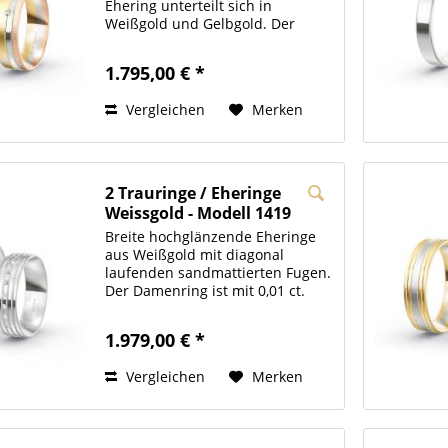
Ehering unterteilt sich in
Weißgold und Gelbgold. Der
Damenring ist mit einem
Brillanten besetzt, welcher bei
1.795,00 € *
Bedarf auch erweitert werden
kann. Unsere Hochzeitsringe sind
Vergleichen
Merken
bombiert,...
2 Trauringe / Eheringe
Weissgold - Modell 1419
Magdeburg
Breite hochglänzende Eheringe
aus Weißgold mit diagonal
laufenden sandmattierten Fugen.
Der Damenring ist mit 0,01 ct.
Steinchen besetzt. Die Innenseite
der Hochzeitsringe sind
1.979,00 € *
bombiert/gewölbt , wodurch ein
hoher Tragekomfort...
Vergleichen
Merken