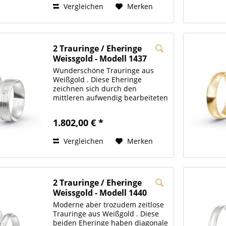
Vergleichen
Merken
2 Trauringe / Eheringe
Weissgold - Modell 1437
Hamburg
Wunderschöne Trauringe aus
Weißgold . Diese Eheringe
zeichnen sich durch den
mittleren aufwendig bearbeiteten
Teil aus. Dieser ist hochglänzend
und mit einigen Fugen
1.802,00 € *
ausgestattet. Die beiden Seiten
neben dieser Absetzung sind
Vergleichen
Merken
längsmatt....
2 Trauringe / Eheringe
Weissgold - Modell 1440
Würzburg
Moderne aber trozudem zeitlose
Trauringe aus Weißgold . Diese
beiden Eheringe haben diagonale