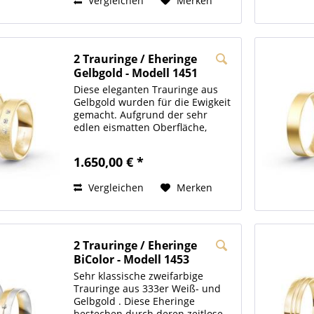
Vergleichen
Merken
Zirkonia...
2 Trauringe / Eheringe
Gelbgold - Modell 1451
Regensburg
Diese eleganten Trauringe aus
Gelbgold wurden für die Ewigkeit
gemacht. Aufgrund der sehr
edlen eismatten Oberfläche,
stechen einem diese Ringe sofort
ins Auge. Auf dem Damenring
1.650,00 € *
sind zusätzlich noch drei 0,02
Karat Brillanten...
Vergleichen
Merken
2 Trauringe / Eheringe
BiColor - Modell 1453
Duisburg
Sehr klassische zweifarbige
Trauringe aus 333er Weiß- und
Gelbgold . Diese Eheringe
bestechen durch deren zeitlose