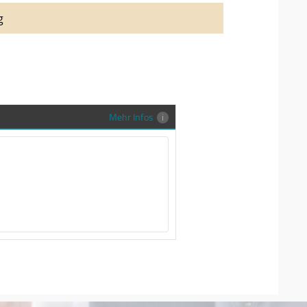
auung auch richtig in Szene zu setzen,
g
stenlose Trauringe-EFES Tragetasche inkl.
gen Trauringe in einer neutralen
hrer Sendung zu schützen und
en.
Mehr Infos