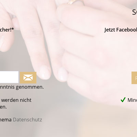
S
cher!*
Jetzt Faceboo
enntnis genommen.
 werden nicht
Mind
en.
Thema
Datenschutz