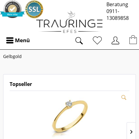
Beratung
0911-
13089858
Menü
Gelbgold
Topseller