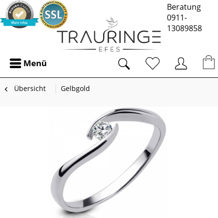
Beratung
0911-
13089858
Menü
Übersicht
Gelbgold