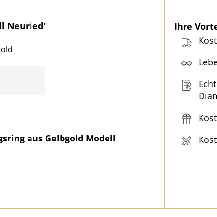
ll Neuried"
Ihre Vort
Kost
gold
Lebe
Echt
Dia
Kost
gsring aus Gelbgold Modell
Kost