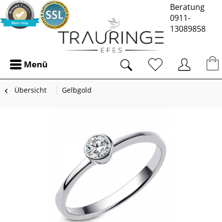
Beratung
0911-
13089858
Menü
Übersicht
Gelbgold