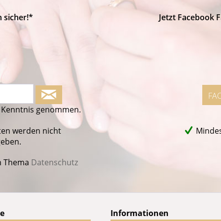
 sicher!*
Jetzt Facebook 
FA
 Kenntnis genommen.
ten werden nicht
Mindes
geben.
m Thema
Datenschutz
ce
Informationen