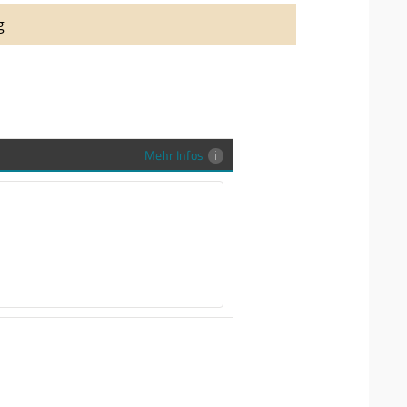
auung auch richtig in Szene zu setzen,
g
stenlose Trauringe-EFES Tragetasche inkl.
gen Trauringe in einer neutralen
hrer Sendung zu schützen und
en.
Mehr Infos