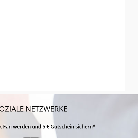
OZIALE NETZWERKE
k Fan werden und 5 € Gutschein sichern*