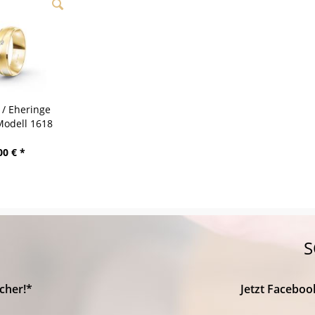
 / Eheringe
Modell 1618
nstadt
00 € *
S
cher!*
Jetzt Faceboo