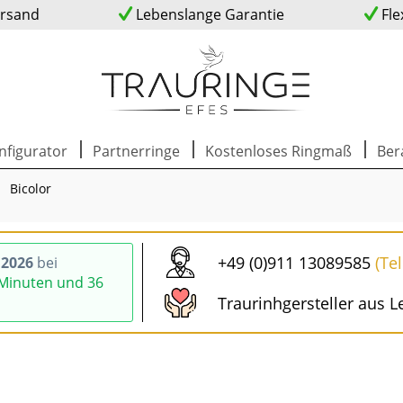
ersand
Lebenslange Garantie
Fle
nfigurator
Partnerringe
Kostenloses Ringmaß
Ber
Bicolor
+49 (0)911 13089585
(Te
.2026
bei
 Minuten und 36
Traurinhgersteller aus L