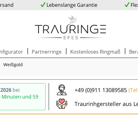
ersand
Lebenslange Garantie
Fle
nfigurator
Partnerringe
Kostenloses Ringmaß
Ber
Weißgold
+49 (0)911 13089585
(Te
.2026
bei
0 Minuten und 58
Traurinhgersteller aus L