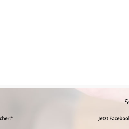
S
cher!*
Jetzt Faceboo