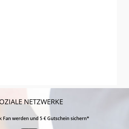
OZIALE NETZWERKE
k Fan werden und 5 € Gutschein sichern*