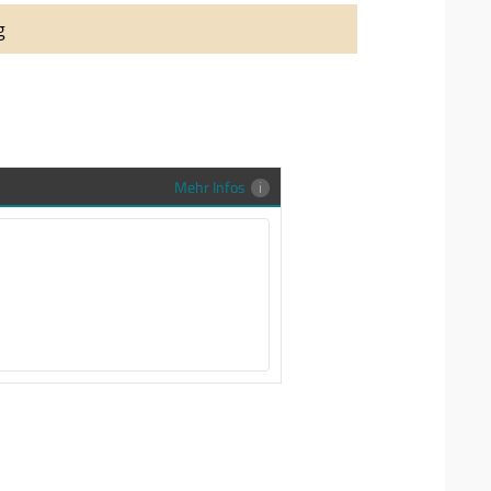
auung auch richtig in Szene zu setzen,
g
stenlose Trauringe-EFES Tragetasche inkl.
gen Trauringe in einer neutralen
hrer Sendung zu schützen und
en.
Mehr Infos