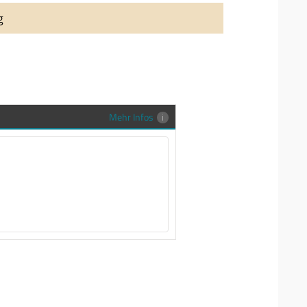
auung auch richtig in Szene zu setzen,
g
stenlose Trauringe-EFES Tragetasche inkl.
gen Trauringe in einer neutralen
hrer Sendung zu schützen und
en.
Mehr Infos