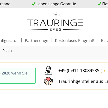
ersand
Lebenslange Garantie
Fle
nfigurator
Partnerringe
Kostenloses Ringmaß
Ber
Platin
+49 (0)911 13089585
(Te
8.2026
wenn Sie
Traurinhgersteller aus L