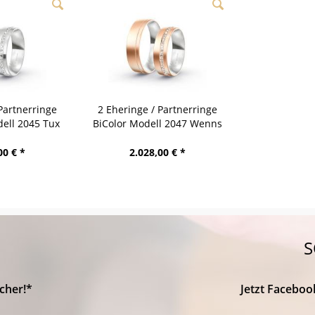
Partnerringe
2 Eheringe / Partnerringe
ell 2045 Tux
BiColor Modell 2047 Wenns
00 € *
2.028,00 € *
S
cher!*
Jetzt Faceboo