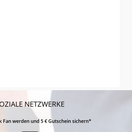
OZIALE NETZWERKE
k Fan werden und 5 € Gutschein sichern*