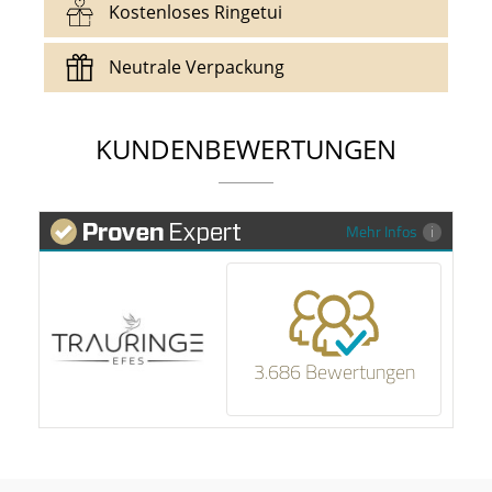
Kostenloses Ringetui
Trauringen, sondern nur Vorteile.
erhalten Sie die Möglichkeit Ihre Sendung zu
Lieferung innerhalb von 9 Werktagen.
verfolgen.
Um Ihre Trauringe bei der Trauung auch richtig
Neutrale Verpackung
in Szene zu setzen, erhalten Sie von uns eine
kostenlose Trauringe-EFES Tragetasche inkl. Etui.
Wir versenden Ihre zukünftigen Trauringe in
einer neutralen Verpackung um Dritte von Ihrer
KUNDENBEWERTUNGEN
Sendung zu schützen und Interpretationen zu
vermeiden.
Mehr Infos
3.686 Bewertungen