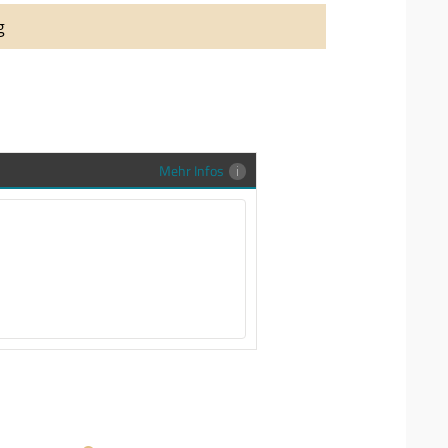
auung auch richtig in Szene zu setzen,
g
stenlose Trauringe-EFES Tragetasche inkl.
gen Trauringe in einer neutralen
hrer Sendung zu schützen und
en.
Mehr Infos