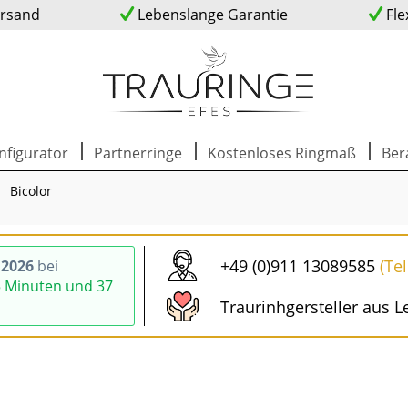
ersand
Lebenslange Garantie
Fle
nfigurator
Partnerringe
Kostenloses Ringmaß
Ber
Bicolor
+49 (0)911 13089585
(Te
.2026
bei
5 Minuten und 36
Traurinhgersteller aus L