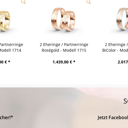
Partnerringe
2 Eheringe / Partnerringe
2 Eheringe 
Modell 1714
Roségold - Modell 1715
BiColor - Mo
bach
Heidenheim
00 € *
1.439,00 € *
2.017
S
cher!*
Jetzt Faceboo