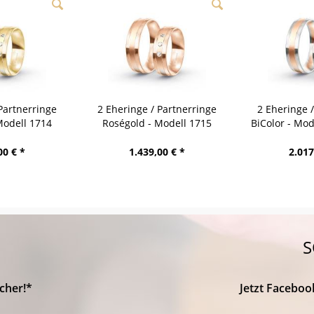
Partnerringe
2 Eheringe / Partnerringe
2 Eheringe 
Modell 1714
Roségold - Modell 1715
BiColor - Mo
bach
Heidenheim
00 € *
1.439,00 € *
2.017
S
cher!*
Jetzt Faceboo