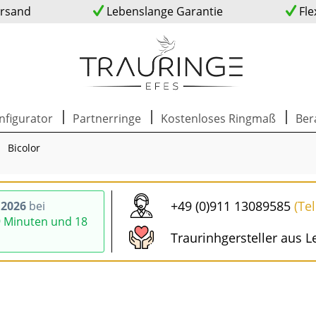
ersand
Lebenslange Garantie
Fle
nfigurator
Partnerringe
Kostenloses Ringmaß
Ber
Bicolor
+49 (0)911 13089585
(Te
.2026
bei
9 Minuten und 17
Traurinhgersteller aus L