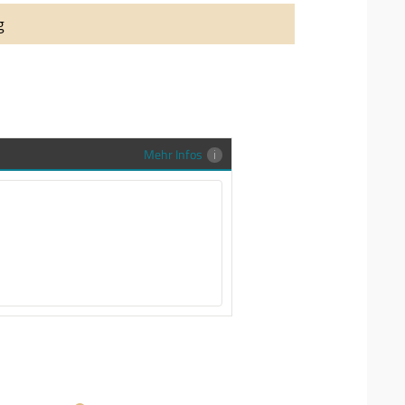
auung auch richtig in Szene zu setzen,
g
stenlose Trauringe-EFES Tragetasche inkl.
gen Trauringe in einer neutralen
hrer Sendung zu schützen und
en.
Mehr Infos