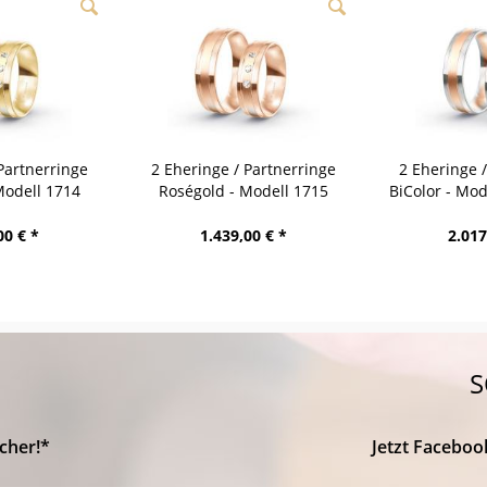
Partnerringe
2 Eheringe / Partnerringe
2 Eheringe 
Modell 1714
Roségold - Modell 1715
BiColor - Mo
bach
Heidenheim
00 € *
1.439,00 € *
2.017
S
cher!*
Jetzt Faceboo