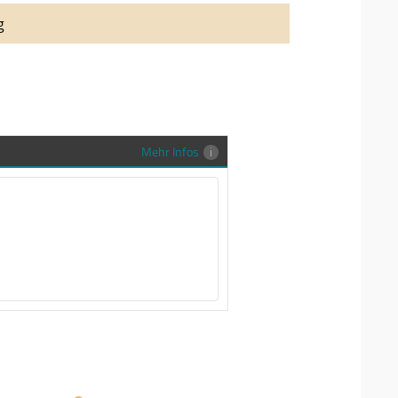
auung auch richtig in Szene zu setzen,
g
stenlose Trauringe-EFES Tragetasche inkl.
gen Trauringe in einer neutralen
hrer Sendung zu schützen und
en.
Mehr Infos