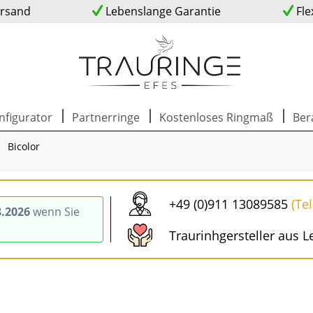
ersand
Lebenslange Garantie
Fle
nfigurator
Partnerringe
Kostenloses Ringmaß
Ber
Bicolor
+49 (0)911 13089585
(Te
8.2026
wenn Sie
Traurinhgersteller aus L