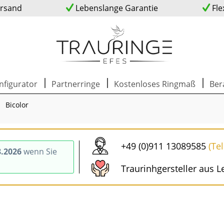
ersand
Lebenslange Garantie
Fle
nfigurator
Partnerringe
Kostenloses Ringmaß
Ber
Bicolor
+49 (0)911 13089585
(Te
8.2026
wenn Sie
Traurinhgersteller aus L