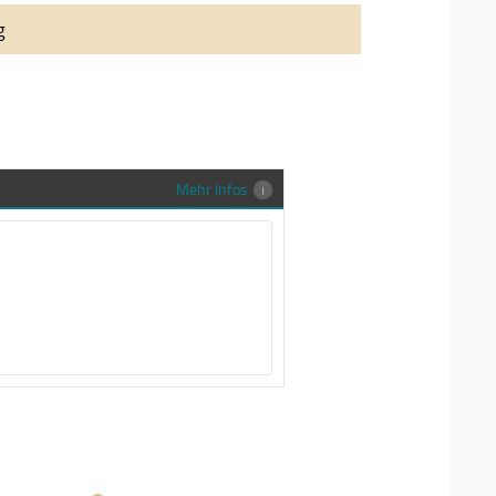
auung auch richtig in Szene zu setzen,
g
stenlose Trauringe-EFES Tragetasche inkl.
gen Trauringe in einer neutralen
hrer Sendung zu schützen und
en.
Mehr Infos