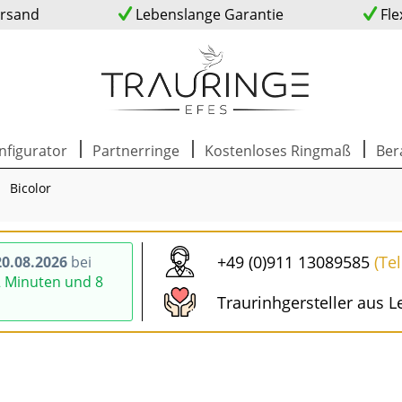
ersand
Lebenslange Garantie
Fle
nfigurator
Partnerringe
Kostenloses Ringmaß
Ber
Bicolor
+49 (0)911 13089585
(Te
0.08.2026
bei
2 Minuten und 7
Traurinhgersteller aus L