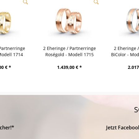
Partnerringe
2 Eheringe / Partnerringe
2 Eheringe 
Modell 1714
Roségold - Modell 1715
BiColor - Mo
bach
Heidenheim
00 € *
1.439,00 € *
2.017
S
cher!*
Jetzt Faceboo