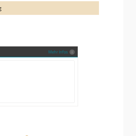
auung auch richtig in Szene zu setzen,
g
stenlose Trauringe-EFES Tragetasche inkl.
gen Trauringe in einer neutralen
hrer Sendung zu schützen und
en.
Mehr Infos