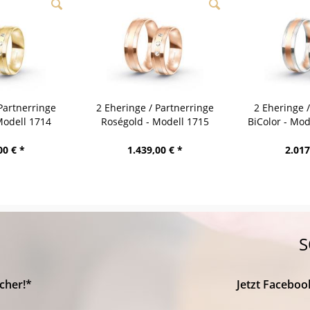
Partnerringe
2 Eheringe / Partnerringe
2 Eheringe 
Modell 1714
Roségold - Modell 1715
BiColor - Mo
bach
Heidenheim
00 € *
1.439,00 € *
2.017
S
cher!*
Jetzt Faceboo