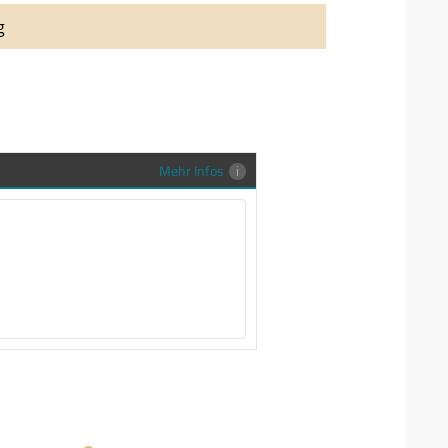
auung auch richtig in Szene zu setzen,
g
stenlose Trauringe-EFES Tragetasche inkl.
gen Trauringe in einer neutralen
hrer Sendung zu schützen und
en.
Mehr Infos