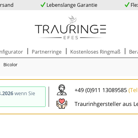
ersand
Lebenslange Garantie
Fle
nfigurator
Partnerringe
Kostenloses Ringmaß
Ber
Bicolor
+49 (0)911 13089585
(Te
8.2026
wenn Sie
Traurinhgersteller aus L