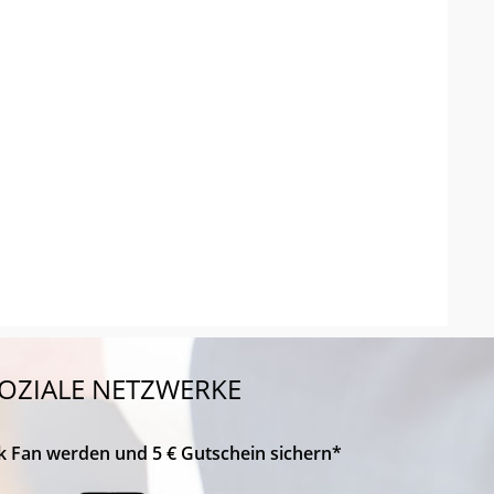
OZIALE NETZWERKE
k Fan werden und 5 € Gutschein sichern*