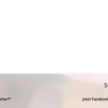
S
cher!*
Jetzt Faceboo