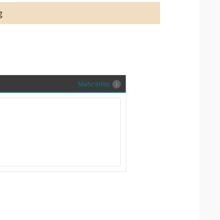
auung auch richtig in Szene zu setzen,
g
stenlose Trauringe-EFES Tragetasche inkl.
gen Trauringe in einer neutralen
hrer Sendung zu schützen und
en.
Mehr Infos