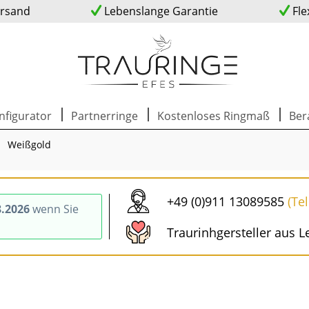
ersand
Lebenslange Garantie
Fle
nfigurator
Partnerringe
Kostenloses Ringmaß
Ber
Weißgold
+49 (0)911 13089585
(Te
8.2026
wenn Sie
Traurinhgersteller aus L