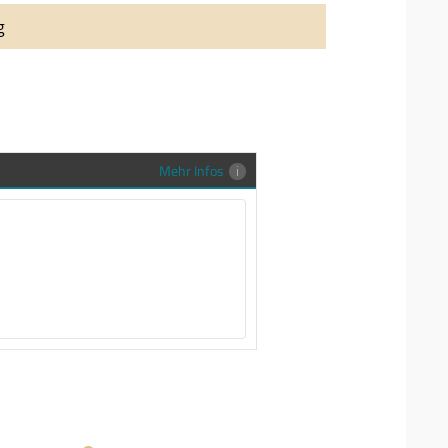
auung auch richtig in Szene zu setzen,
g
stenlose Trauringe-EFES Tragetasche inkl.
gen Trauringe in einer neutralen
hrer Sendung zu schützen und
en.
Mehr Infos