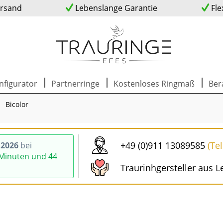
ersand
Lebenslange Garantie
Fle
nfigurator
Partnerringe
Kostenloses Ringmaß
Ber
Bicolor
+49 (0)911 13089585
(Te
.2026
bei
 Minuten und 43
Traurinhgersteller aus L