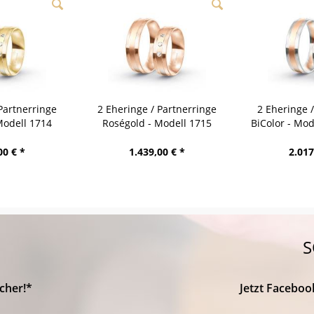
Partnerringe
2 Eheringe / Partnerringe
2 Eheringe 
Modell 1714
Roségold - Modell 1715
BiColor - Mo
bach
Heidenheim
00 € *
1.439,00 € *
2.017
S
cher!*
Jetzt Faceboo