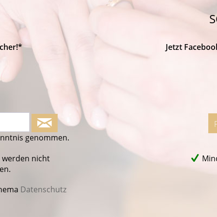
S
cher!*
Jetzt Faceboo
enntnis genommen.
 werden nicht
Mind
en.
Thema
Datenschutz