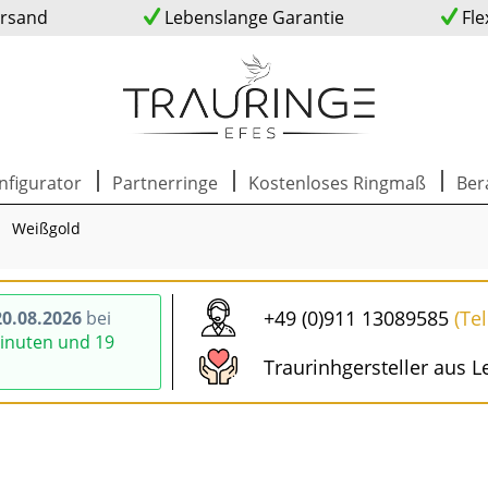
ersand
Lebenslange Garantie
Fle
nfigurator
Partnerringe
Kostenloses Ringmaß
Ber
Weißgold
+49 (0)911 13089585
(Te
0.08.2026
bei
Minuten und 18
Traurinhgersteller aus L