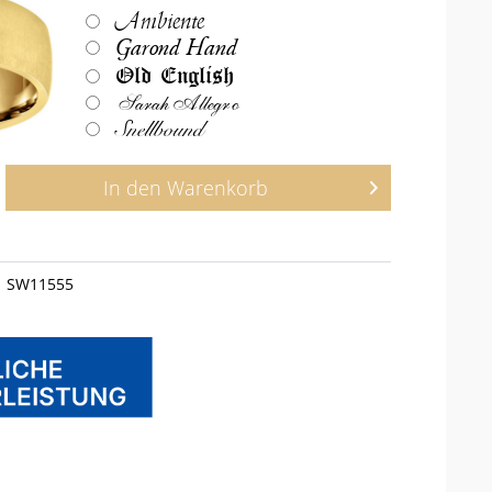
Ambiente
Garond Hand
Old English
Sarah Allegro
Snellbound
In den
Warenkorb
SW11555