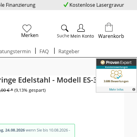
ble Finanzierung
Kostenlose Lasergravur
Merken
Suche
Warenkorb
Mein Konto
atungstermin
FAQ
Ratgeber
ringe Edelstahl - Modell ES-34
,00 € *
(9,13% gespart)
g, 24.08.2026
wenn Sie bis 10.08.2026 -