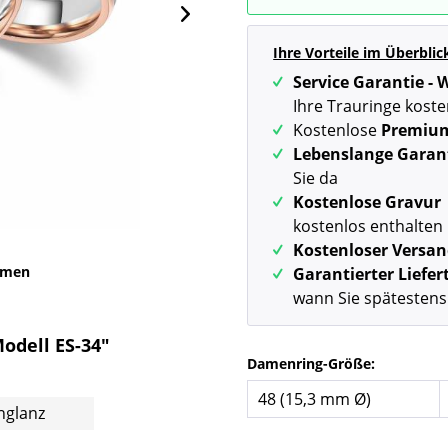
Ihre Vorteile im Überblic
Service Garantie -
Ihre Trauringe koste
Kostenlose
Premiu
Lebenslange Garan
Sie da
Kostenlose Gravur
kostenlos enthalten
Kostenloser Versa
mmen
Garantierter Liefe
wann Sie spätestens
Modell ES-34"
Damenring-Größe:
chglanz