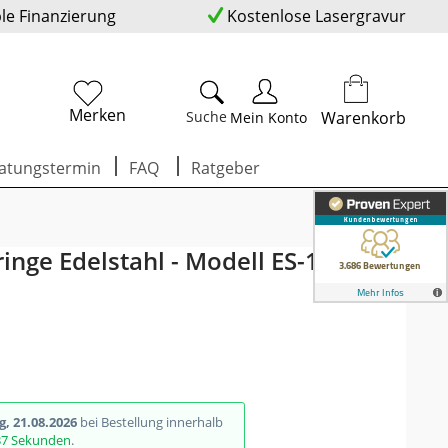
ble Finanzierung
Kostenlose Lasergravur
Merken
Suche
Warenkorb
Mein Konto
atungstermin
FAQ
Ratgeber
ringe Edelstahl - Modell ES-18
g, 21.08.2026
bei Bestellung innerhalb
36 Sekunden
.