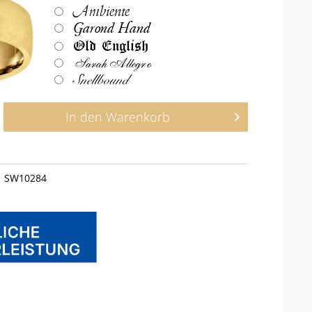
Ambiente
Garond Hand
Old English
Sarah Allegro
Snellbound
In den
Warenkorb
SW10284