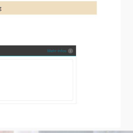
auung auch richtig in Szene zu setzen,
g
stenlose Trauringe-EFES Tragetasche inkl.
gen Trauringe in einer neutralen
hrer Sendung zu schützen und
en.
Mehr Infos