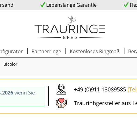
ersand
Lebenslange Garantie
Fle
nfigurator
Partnerringe
Kostenloses Ringmaß
Ber
Bicolor
+49 (0)911 13089585
(Te
8.2026
wenn Sie
Traurinhgersteller aus L