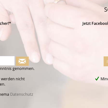
S
cher!*
Jetzt Faceboo
enntnis genommen.
 werden nicht
Mind
en.
Thema
Datenschutz