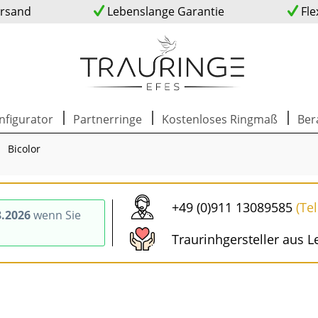
ersand
Lebenslange Garantie
Fle
nfigurator
Partnerringe
Kostenloses Ringmaß
Ber
Bicolor
+49 (0)911 13089585
(Te
8.2026
wenn Sie
Traurinhgersteller aus L