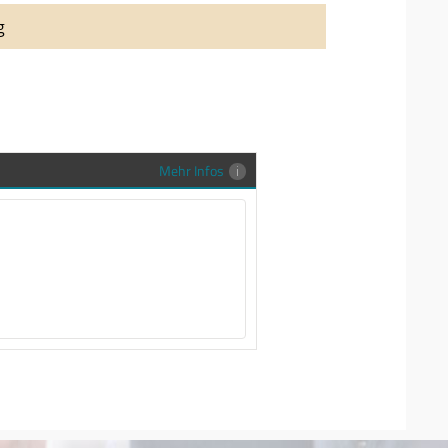
auung auch richtig in Szene zu setzen,
g
stenlose Trauringe-EFES Tragetasche inkl.
gen Trauringe in einer neutralen
hrer Sendung zu schützen und
en.
Mehr Infos