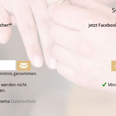
S
cher!*
Jetzt Faceboo
enntnis genommen.
 werden nicht
Mind
en.
Thema
Datenschutz