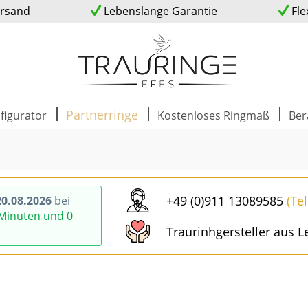
ersand
Lebenslange Garantie
Fle
Partnerringe
figurator
Kostenloses Ringmaß
Ber
+49 (0)911 13089585
(Te
0.08.2026
bei
 Minuten und 59
Traurinhgersteller aus L