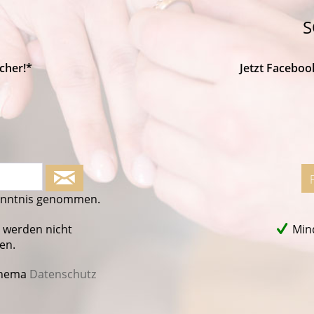
S
cher!*
Jetzt Faceboo
enntnis genommen.
 werden nicht
Mind
en.
Thema
Datenschutz