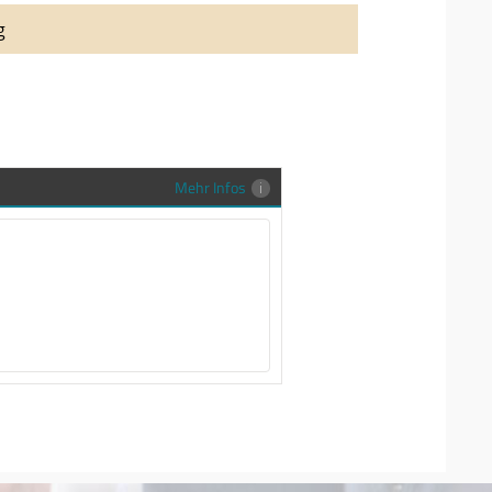
auung auch richtig in Szene zu setzen,
g
stenlose Trauringe-EFES Tragetasche inkl.
gen Trauringe in einer neutralen
hrer Sendung zu schützen und
en.
Mehr Infos