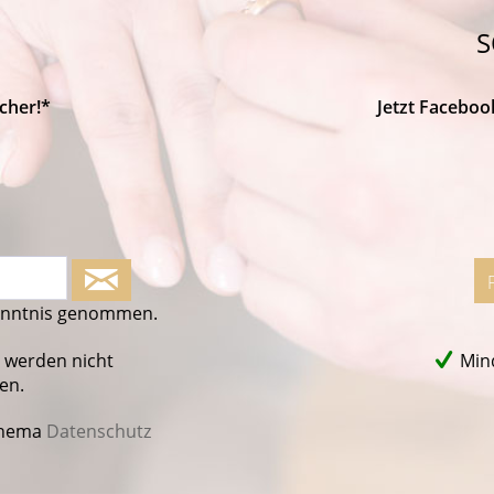
S
cher!*
Jetzt Faceboo
enntnis genommen.
 werden nicht
Mind
en.
Thema
Datenschutz