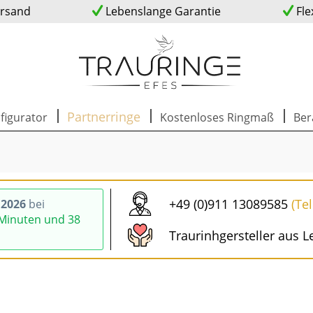
ersand
Lebenslange Garantie
Fle
Partnerringe
figurator
Kostenloses Ringmaß
Ber
+49 (0)911 13089585
(Te
.2026
bei
 Minuten und 37
Traurinhgersteller aus L