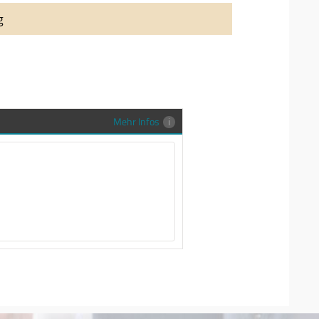
auung auch richtig in Szene zu setzen,
g
stenlose Trauringe-EFES Tragetasche inkl.
gen Trauringe in einer neutralen
hrer Sendung zu schützen und
en.
Mehr Infos