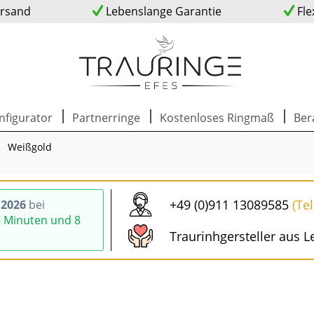
ersand
Lebenslange Garantie
Fle
nfigurator
Partnerringe
Kostenloses Ringmaß
Ber
Weißgold
+49 (0)911 13089585
(Te
.2026
bei
6 Minuten und 8
Traurinhgersteller aus L