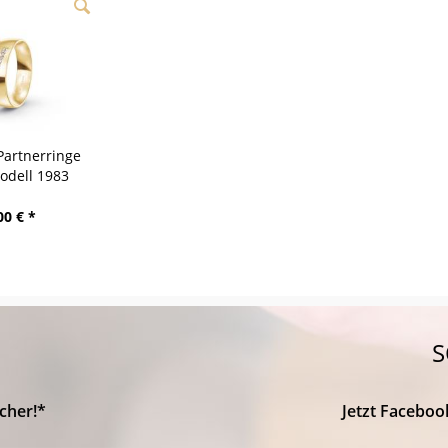
Partnerringe
odell 1983
berg
00 € *
S
cher!*
Jetzt Faceboo