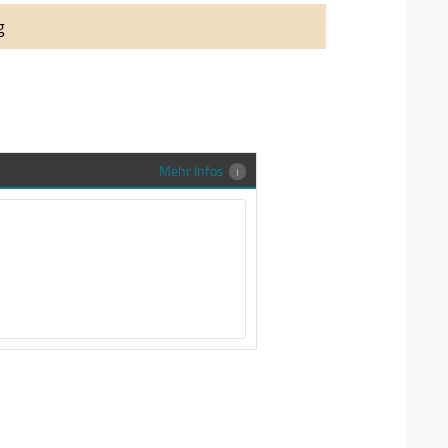
auung auch richtig in Szene zu setzen,
g
stenlose Trauringe-EFES Tragetasche inkl.
gen Trauringe in einer neutralen
hrer Sendung zu schützen und
en.
Mehr Infos