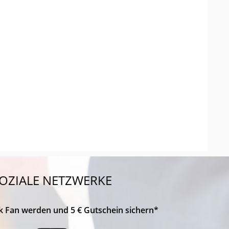
OZIALE NETZWERKE
k Fan werden und 5 € Gutschein sichern*