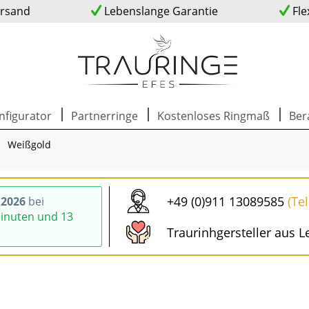
ersand
Lebenslange Garantie
Fle
nfigurator
Partnerringe
Kostenloses Ringmaß
Ber
Weißgold
+49 (0)911 13089585
(Te
.2026
bei
Minuten und 12
Traurinhgersteller aus L