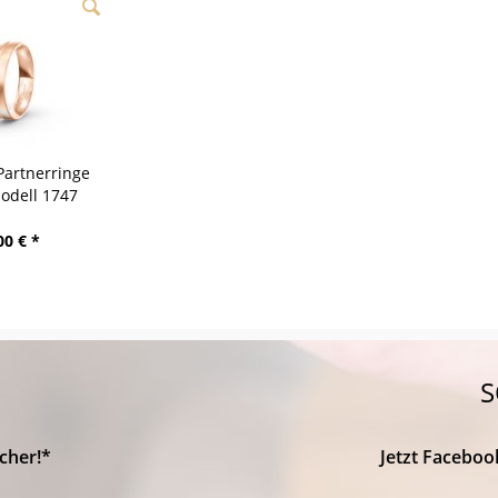
Partnerringe
odell 1747
nsee
00 € *
S
cher!*
Jetzt Faceboo