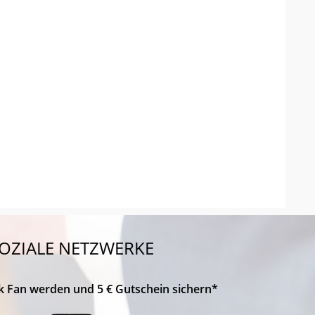
OZIALE NETZWERKE
k Fan werden und 5 € Gutschein sichern*