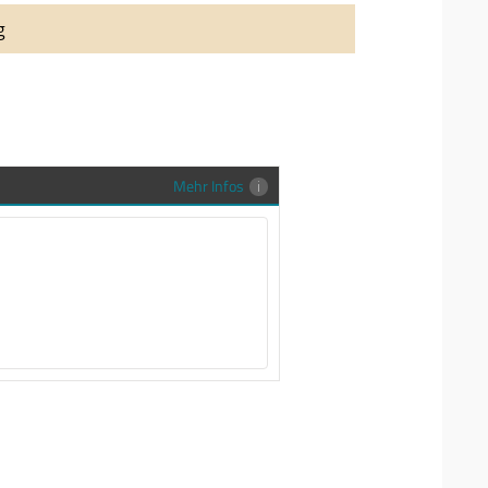
auung auch richtig in Szene zu setzen,
g
stenlose Trauringe-EFES Tragetasche inkl.
gen Trauringe in einer neutralen
hrer Sendung zu schützen und
en.
Mehr Infos