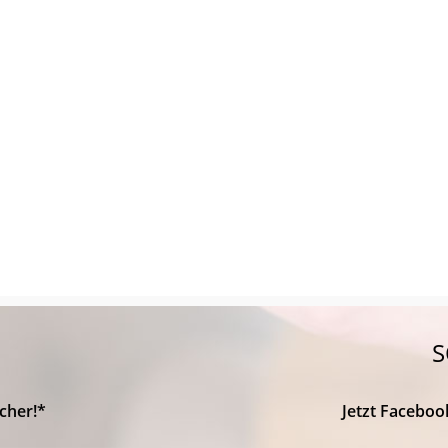
S
cher!*
Jetzt Faceboo