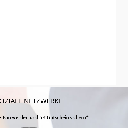
OZIALE NETZWERKE
k Fan werden und 5 € Gutschein sichern*