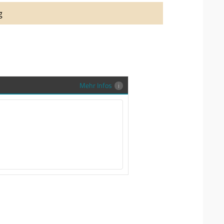
auung auch richtig in Szene zu setzen,
g
stenlose Trauringe-EFES Tragetasche inkl.
gen Trauringe in einer neutralen
hrer Sendung zu schützen und
en.
Mehr Infos