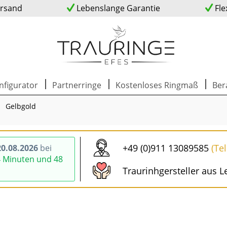
ersand
Lebenslange Garantie
Fle
nfigurator
Partnerringe
Kostenloses Ringmaß
Ber
Gelbgold
+49 (0)911 13089585
(Te
0.08.2026
bei
4 Minuten und 47
Traurinhgersteller aus L