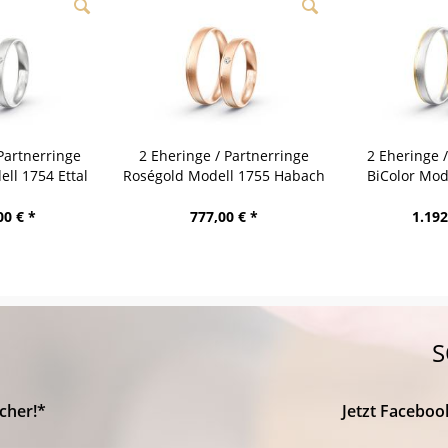
Partnerringe
2 Eheringe / Partnerringe
2 Eheringe 
ll 1754 Ettal
Roségold Modell 1755 Habach
BiColor Mod
00 € *
777,00 € *
1.192
S
cher!*
Jetzt Faceboo