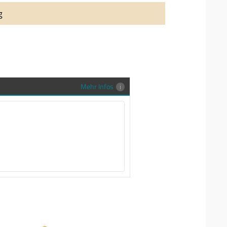
auung auch richtig in Szene zu setzen,
g
stenlose Trauringe-EFES Tragetasche inkl.
gen Trauringe in einer neutralen
hrer Sendung zu schützen und
en.
Mehr Infos