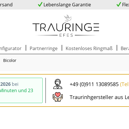
ersand
Lebenslange Garantie
Fle
nfigurator
Partnerringe
Kostenloses Ringmaß
Ber
Bicolor
+49 (0)911 13089585
(Te
.2026
bei
 Minuten und 22
Traurinhgersteller aus L