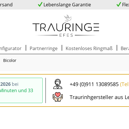
ersand
Lebenslange Garantie
Fle
nfigurator
Partnerringe
Kostenloses Ringmaß
Ber
Bicolor
+49 (0)911 13089585
(Te
.2026
bei
 Minuten und 32
Traurinhgersteller aus L