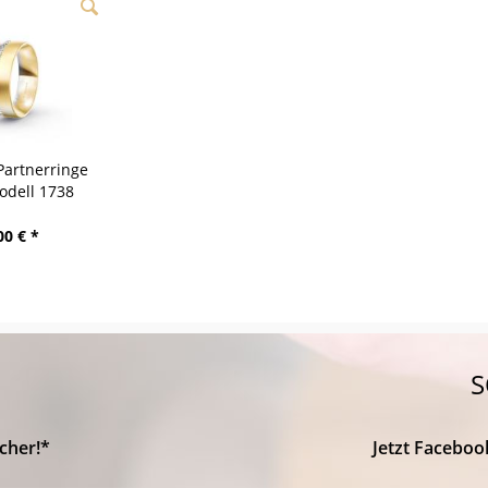
Partnerringe
odell 1738
ring
00 € *
S
cher!*
Jetzt Faceboo