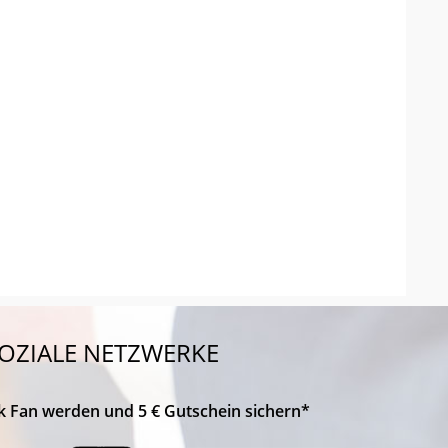
OZIALE NETZWERKE
k Fan werden und 5 € Gutschein sichern*