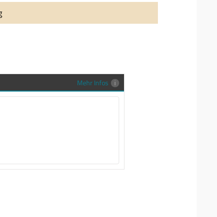
auung auch richtig in Szene zu setzen,
g
stenlose Trauringe-EFES Tragetasche inkl.
gen Trauringe in einer neutralen
hrer Sendung zu schützen und
en.
Mehr Infos